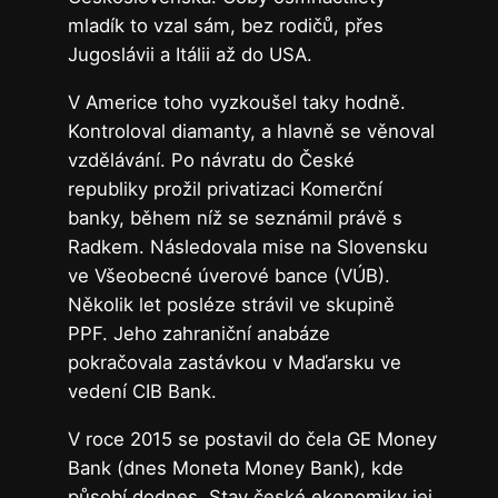
mladík to vzal sám, bez rodičů, přes
Jugoslávii a Itálii až do USA.
V Americe toho vyzkoušel taky hodně.
Kontroloval diamanty, a hlavně se věnoval
vzdělávání. Po návratu do České
republiky prožil privatizaci Komerční
banky, během níž se seznámil právě s
Radkem. Následovala mise na Slovensku
ve Všeobecné úverové bance (VÚB).
Několik let posléze strávil ve skupině
PPF. Jeho zahraniční anabáze
pokračovala zastávkou v Maďarsku ve
vedení CIB Bank.
V roce 2015 se postavil do čela GE Money
Bank (dnes Moneta Money Bank), kde
působí dodnes. Stav české ekonomiky jej