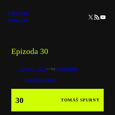
Přeskočit
na
VŠECHNY
X
RSS zdroj
YouTube
obsah
EPIZODY
Epizoda 30
Dub 11, 2025
—
podcastklu
by
in
Uncategorized
30
TOMÁŠ SPURNÝ